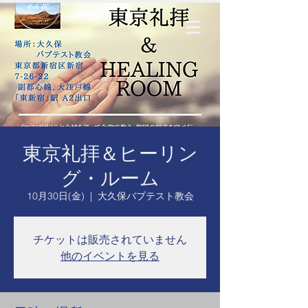
東京礼拝＆ヒーリン
グ・ルーム
10月30日(金)
  |  
大久保バプテスト教会
チケットは販売されていません
他のイベントを見る