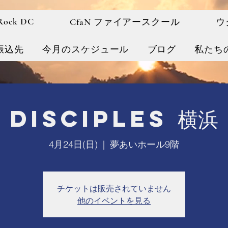
 Rock DC
CfaN ファイアースクール
ウ
振込先
今月のスケジュール
ブログ
私たち
Disciples 横浜
4月24日(日)
  |  
夢あいホール9階
チケットは販売されていません
他のイベントを見る