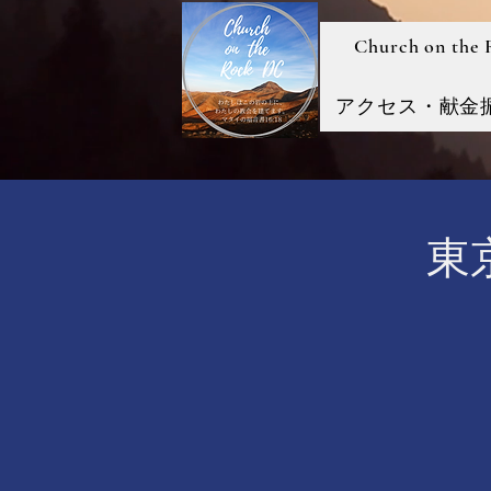
Church on the
アクセス・献金
東