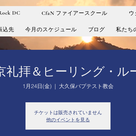
 Rock DC
CfaN ファイアースクール
ウ
振込先
今月のスケジュール
ブログ
私たち
京礼拝＆ヒーリング・ル
1月24日(金)
  |  
大久保バプテスト教会
チケットは販売されていません
他のイベントを見る