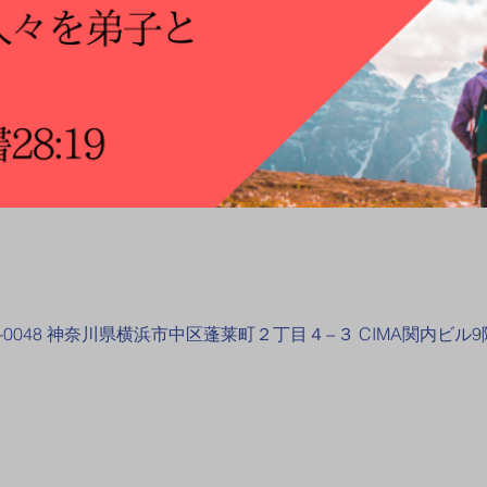
-0048 神奈川県横浜市中区蓬莱町２丁目４−３ CIMA関内ビル9