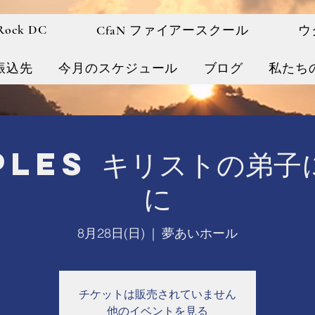
 Rock DC
CfaN ファイアースクール
ウ
振込先
今月のスケジュール
ブログ
私たち
iples キリストの弟子
に
8月28日(日)
  |  
夢あいホール
チケットは販売されていません
他のイベントを見る