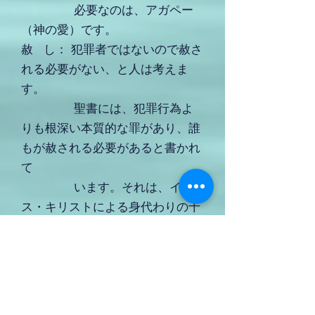
必要なのは、アガペー
（神の愛）です。
赦 し： 犯罪者ではないので赦さ
れる必要がない、と人は考えま
す。
聖書には、犯罪行為よ
りも根深い本質的な罪があり、誰
もが赦される必要があると書かれ
て
います。それは、イエ
ス・キリストによる身代わりの十
字架刑によって、信じるだけで与
え
られる赦しです。
力 ： 二つの側面がありま
す。