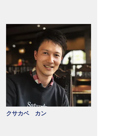
​クサカベ カン