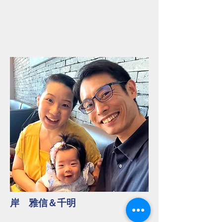
岸 雅信＆千明