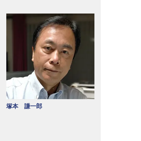
​塚本 謙一郎