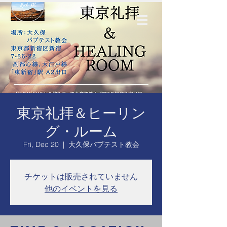
東京礼拝＆ヒーリン
グ・ルーム
Fri, Dec 20
  |  
大久保バプテスト教会
チケットは販売されていません
他のイベントを見る