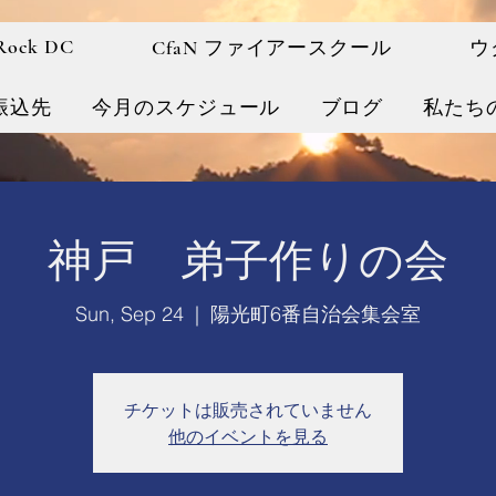
 Rock DC
CfaN ファイアースクール
ウ
振込先
今月のスケジュール
ブログ
私たち
神戸 弟子作りの会
Sun, Sep 24
  |  
陽光町6番自治会集会室
チケットは販売されていません
他のイベントを見る