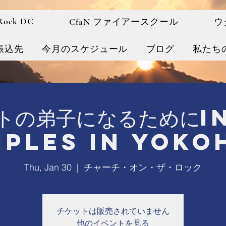
 Rock DC
CfaN ファイアースクール
ウ
振込先
今月のスケジュール
ブログ
私たち
トの弟子になるために
iples in Yok
Thu, Jan 30
  |  
チャーチ・オン・ザ・ロック
チケットは販売されていません
他のイベントを見る