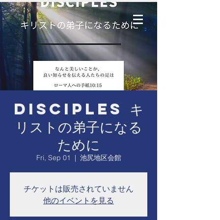
Disciples キ
リストの弟子になる
ために
Fri, Sep 01
  |  
池尻地区会館
チケットは販売されていません
他のイベントを見る