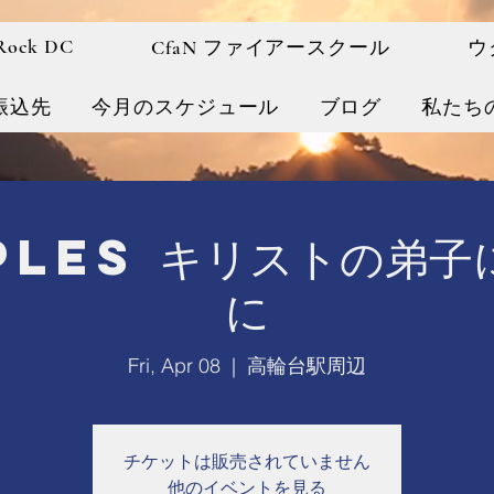
 Rock DC
CfaN ファイアースクール
ウ
振込先
今月のスケジュール
ブログ
私たち
iples キリストの弟子
に
Fri, Apr 08
  |  
高輪台駅周辺
チケットは販売されていません
他のイベントを見る