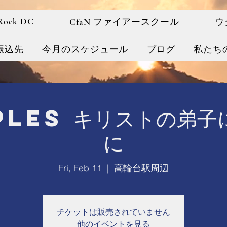
 Rock DC
CfaN ファイアースクール
ウ
振込先
今月のスケジュール
ブログ
私たち
iples キリストの弟子
に
Fri, Feb 11
  |  
高輪台駅周辺
チケットは販売されていません
他のイベントを見る