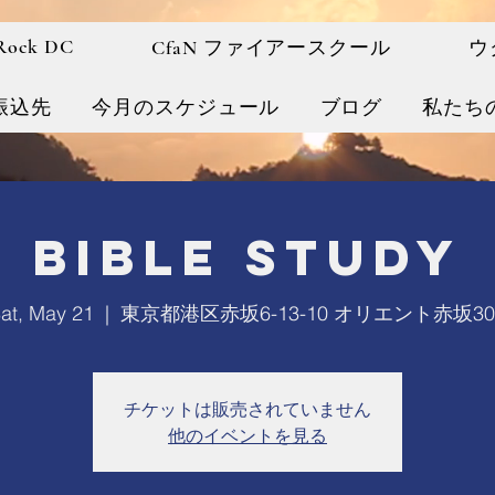
 Rock DC
CfaN ファイアースクール
ウ
振込先
今月のスケジュール
ブログ
私たち
Bible Study
at, May 21
  |  
東京都港区赤坂6-13-10 オリエント赤坂30
チケットは販売されていません
他のイベントを見る