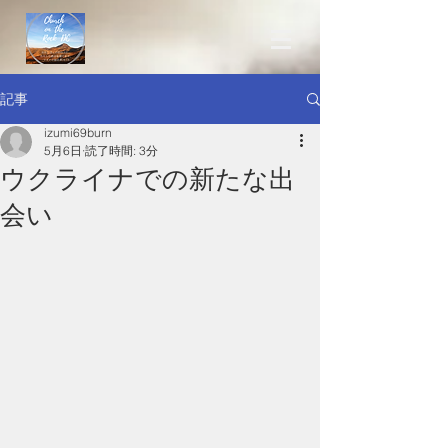
記事
izumi69burn
5月6日
読了時間: 3分
ウクライナでの新たな出
会い